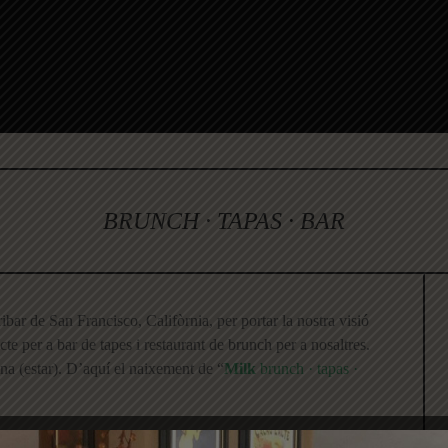
BRUNCH · TAPAS · BAR
bar de San Francisco, Califòrnia, per portar la nostra visió
te per a bar de tapes i restaurant de brunch per a nosaltres.
na (estar). D’aquí el naixement de “
Milk
brunch · tapas ·
onància amb els diferents espais que el van precedir; Des