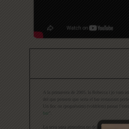
A la primavera de 2005, la Rebecca i jo vam arri
del que pensem que seria el bar-restaurant perfec
Un lloc on (poguéssim) (voldríem) passar l’esto
bar
”.
La seva sana atmosfera no deixa d’estar en cons