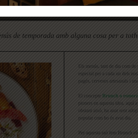
EL NOSTRE MENÚ
nús de temporada amb alguna cosa per a tot
Els menús, tant de dia com de 
especial per a cada un dels nos
pagés, cerveses artesanals i una
El concepte
Brunch o esmorz
pioners en aquesta idea, aquí a 
obstant això, ha anat sent adop
popular com ho és avui dia.
Per aquesta raó fem Brunch els 