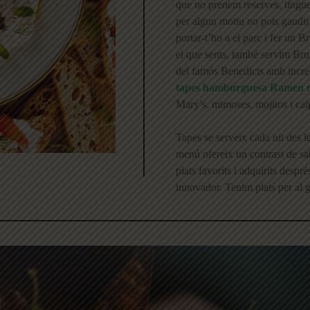
que no prenem reserves, tingues
per algun motiu no pots gaudir
portar-t’ho a el parc i fer un B
el que sents, també servim Bru
del famós Benedicts amb increïb
tapes hamburguesa Ramen 
Mary’s, mimoses, mojitos i cai
Tapes se serveix cada nit des l
menú ofereix un contrast de sa
plats favorits i adquirits despr
innovador. Tenim plats per al gu