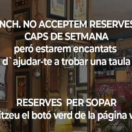
n cartes de l’tarot, o on alguna vegada es van reunir,
 de les nits
Barcelonines.
s
, amb sabors saborosos i audaços d’influència
 fes que els nostres clients se
phone case card
entissin com a casa des del moment que entressin per la
lloses
ressenyes
a través dels anys, creiem que sí, però
a la fi, una passió que mai dorm.