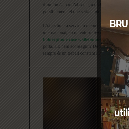
d’un famós bar d’absenta, a un lloc on es llegie
possiblement, el que seria el pitjor de cada casa
L’objectiu era servir un menú de
brunch
i
tape
internacional, en un entorn divertit i animat que
holder
phone case wallet
anime handyhüllen
s
porta. Ho hem aconseguit? De totes les merave
sempre és un treball constant i l’hostaleria és, 