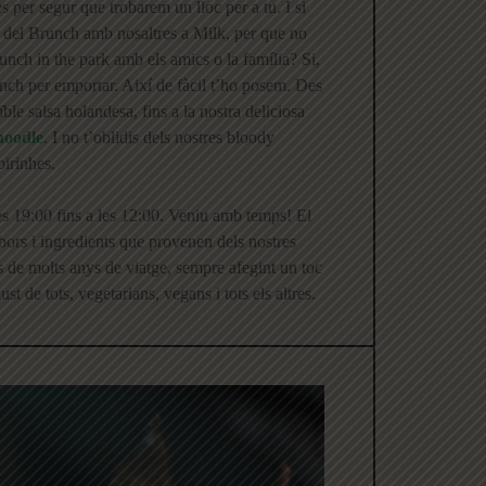
 per segur que trobarem un lloc per a tu. I si
 del Brunch amb nosaltres a Milk, per que no
runch in the park amb els amics o la família? Si,
nch per emportar. Així de fàcil t’ho posem. Des
le salsa holandesa, fins a la nostra deliciosa
noodle
. I no t’oblidis dels nostres bloody
pirinhes.
es 19:00 fins a les 12:00. Veniu amb temps! El
bors i ingredients que provenen dels nostres
és de molts anys de viatge, sempre afegint un toc
st de tots, vegetarians, vegans i tots els altres.