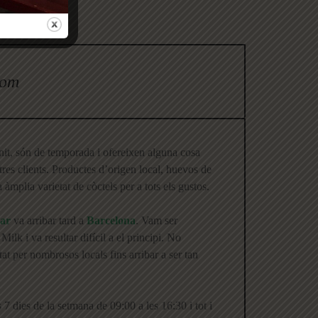
hom
nit, són de temporada i ofereixen alguna cosa
tres clients. Productes d’origen local, huevos de
 àmplia varietat de còctels per a tots els gustos.
ar
va arribar tard a
Barcelona
. Vam ser
Milk i va resultar difícil a el principi. No
tat per nombrosos locals fins arribar a ser tan
7 dies de la setmana de 09:00 a les 16:30 i tot i